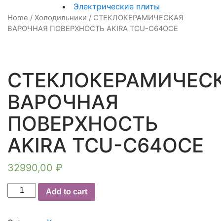
Электрические
Электрические плиты
плиты
Home
/
Холодильники
/ СТЕКЛОКЕРАМИЧЕСКАЯ
ВАРОЧНАЯ ПОВЕРХНОСТЬ AKIRA TCU-C64OCE
СТЕКЛОКЕРАМИЧЕС
ВАРОЧНАЯ
ПОВЕРХНОСТЬ
AKIRA TCU-C64OCE
32990,00
₽
СТЕКЛОКЕРАМИЧЕСКАЯ
Add to cart
ВАРОЧНАЯ
ПОВЕРХНОСТЬ