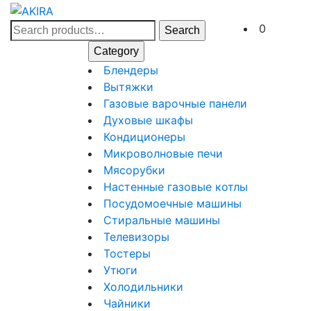
Skip
to
Search
Cart
0
Search
content
for:
Category
Skip
Блендеры
Блендеры
to
Вытяжки
Вытяжки
content
Газовые
Газовые варочные панели
Духовые
варочные
Духовые шкафы
Кондиционеры
шкафы
панели
Кондиционеры
Микроволновы
Микроволновые печи
Мясорубки
печи
Мясорубки
Настенные
Настенные газовые котлы
Посудомоеч
газовые
Посудомоечные машины
Стиральные
машины
котлы
Стиральные машины
Телевизоры
машины
Телевизоры
Тостеры
Тостеры
Утюги
Утюги
Холодильники
Холодильники
Чайники
Чайники