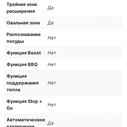
Тройная зона
Да
расширения
Овальная зона
Да
Распознавание
Нет
посуды
Функция Boost
Нет
Функция BBQ
Нет
Функция
поддержания
Нет
тепла
Функция Stop +
Нет
Go
Автоматическое
Да
отключение