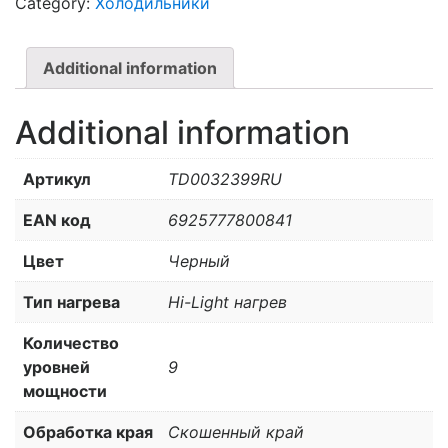
Category:
Холодильники
AKIRA
TCU-
C64OCE
Additional information
quantity
Additional information
Артикул
TD0032399RU
EAN код
6925777800841
Цвет
Черный
Тип нагрева
Hi-Light нагрев
Количество
уровней
9
мощности
Обработка края
Скошенный край