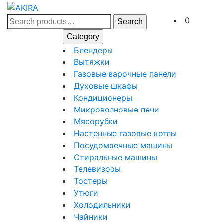
Skip
to
Search
Cart
0
Search
content
for:
Category
Skip
Блендеры
Блендеры
to
Вытяжки
Вытяжки
content
Газовые
Газовые варочные панели
Духовые
варочные
Духовые шкафы
Кондиционеры
шкафы
панели
Кондиционеры
Микроволновы
Микроволновые печи
Мясорубки
печи
Мясорубки
Настенные
Настенные газовые котлы
Посудомоеч
газовые
Посудомоечные машины
Стиральные
машины
котлы
Стиральные машины
Телевизоры
машины
Телевизоры
Тостеры
Тостеры
Утюги
Утюги
Холодильники
Холодильники
Чайники
Чайники