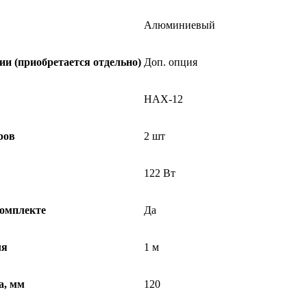
Алюминиевый
и (приобретается отдельно)
Доп. опция
HAX-12
ров
2 шт
122 Вт
комплекте
Да
ля
1 м
а, мм
120