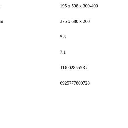
м
195 х 598 х 300-400
мм
375 х 680 х 260
5.8
7.1
TD0028555RU
6925777800728