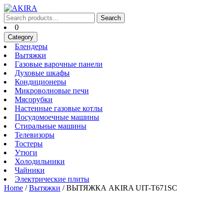
Skip
to
Search
Search
content
for:
Cart
0
Skip
Category
to
Блендеры
Блендеры
content
Вытяжки
Вытяжки
Газовые
Газовые варочные панели
Духовые
варочные
Духовые шкафы
Кондиционеры
шкафы
панели
Кондиционеры
Микроволновые
Микроволновые печи
Мясорубки
печи
Мясорубки
Настенные
Настенные газовые котлы
Посудомоечные
газовые
Посудомоечные машины
Стиральные
машины
котлы
Стиральные машины
Телевизоры
машины
Телевизоры
Тостеры
Тостеры
Утюги
Утюги
Холодильники
Холодильники
Чайники
Чайники
Электрические
Электрические плиты
плиты
Home
/
Вытяжки
/ ВЫТЯЖКА AKIRA UIT-T671SC