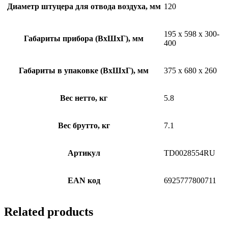
Диаметр штуцера для отвода воздуха, мм
120
195 х 598 х 300-
Габариты прибора (ВхШхГ), мм
400
Габариты в упаковке (ВхШхГ), мм
375 х 680 х 260
Вес нетто, кг
5.8
Вес брутто, кг
7.1
Артикул
TD0028554RU
EAN код
6925777800711
Related products