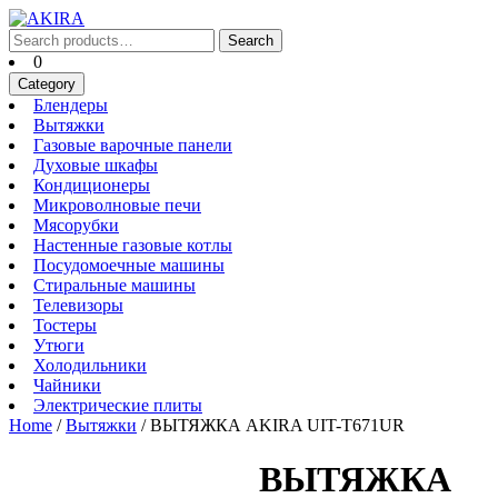
Skip
to
Search
Search
content
for:
Cart
0
Skip
Category
to
Блендеры
Блендеры
content
Вытяжки
Вытяжки
Газовые
Газовые варочные панели
Духовые
варочные
Духовые шкафы
Кондиционеры
шкафы
панели
Кондиционеры
Микроволновые
Микроволновые печи
Мясорубки
печи
Мясорубки
Настенные
Настенные газовые котлы
Посудомоечные
газовые
Посудомоечные машины
Стиральные
машины
котлы
Стиральные машины
Телевизоры
машины
Телевизоры
Тостеры
Тостеры
Утюги
Утюги
Холодильники
Холодильники
Чайники
Чайники
Электрические
Электрические плиты
плиты
Home
/
Вытяжки
/ ВЫТЯЖКА AKIRA UIT-T671UR
ВЫТЯЖКА