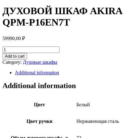
ДУХОВОЙ ШКАФ AKIRA
QPM-P16EN7T
59990,00
₽
ДУХОВОЙ
ШКАФ
Add to cart
AKIRA
Category:
Духовые шкафы
QPM-
P16EN7T
Additional information
quantity
Additional information
Цвет
Белый
Цвет ручки
Нержавеющая сталь
Объем духового шкафа, л
72