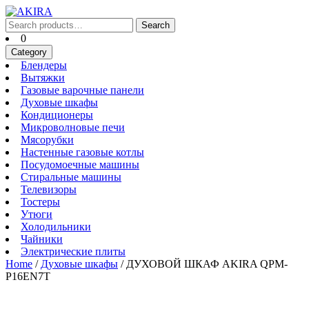
Skip
to
Search
Search
content
for:
Cart
0
Skip
Category
to
Блендеры
Блендеры
content
Вытяжки
Вытяжки
Газовые
Газовые варочные панели
Духовые
варочные
Духовые шкафы
Кондиционеры
шкафы
панели
Кондиционеры
Микроволновые
Микроволновые печи
Мясорубки
печи
Мясорубки
Настенные
Настенные газовые котлы
Посудомоечные
газовые
Посудомоечные машины
Стиральные
машины
котлы
Стиральные машины
Телевизоры
машины
Телевизоры
Тостеры
Тостеры
Утюги
Утюги
Холодильники
Холодильники
Чайники
Чайники
Электрические
Электрические плиты
плиты
Home
/
Духовые шкафы
/ ДУХОВОЙ ШКАФ AKIRA QPM-
P16EN7T