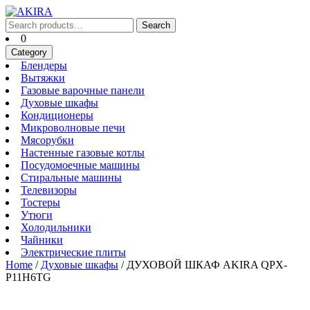
Skip
to
Search
Search
content
for:
Cart
0
Skip
Category
to
Блендеры
Блендеры
content
Вытяжки
Вытяжки
Газовые
Газовые варочные панели
Духовые
варочные
Духовые шкафы
Кондиционеры
шкафы
панели
Кондиционеры
Микроволновые
Микроволновые печи
Мясорубки
печи
Мясорубки
Настенные
Настенные газовые котлы
Посудомоечные
газовые
Посудомоечные машины
Стиральные
машины
котлы
Стиральные машины
Телевизоры
машины
Телевизоры
Тостеры
Тостеры
Утюги
Утюги
Холодильники
Холодильники
Чайники
Чайники
Электрические
Электрические плиты
плиты
Home
/
Духовые шкафы
/ ДУХОВОЙ ШКАФ AKIRA QPX-
P11H6TG