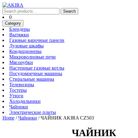
Skip
to
Search
Search
content
for:
Cart
0
Skip
Category
to
Блендеры
Блендеры
content
Вытяжки
Вытяжки
Газовые
Газовые варочные панели
Духовые
варочные
Духовые шкафы
Кондиционеры
шкафы
панели
Кондиционеры
Микроволновые
Микроволновые печи
Мясорубки
печи
Мясорубки
Настенные
Настенные газовые котлы
Посудомоечные
газовые
Посудомоечные машины
Стиральные
машины
котлы
Стиральные машины
Телевизоры
машины
Телевизоры
Тостеры
Тостеры
Утюги
Утюги
Холодильники
Холодильники
Чайники
Чайники
Электрические
Электрические плиты
плиты
Home
/
Чайники
/ ЧАЙНИК AKIRA CZ503
ЧАЙНИК