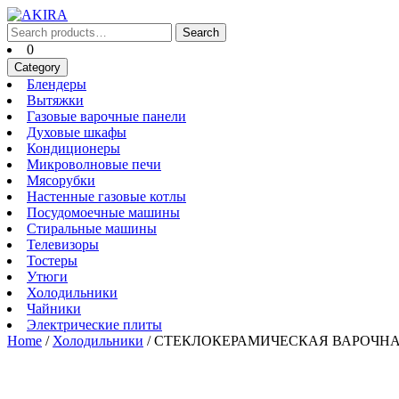
Skip
to
Search
Search
content
for:
Cart
0
Skip
Category
to
Блендеры
Блендеры
content
Вытяжки
Вытяжки
Газовые
Газовые варочные панели
Духовые
варочные
Духовые шкафы
Кондиционеры
шкафы
панели
Кондиционеры
Микроволновые
Микроволновые печи
Мясорубки
печи
Мясорубки
Настенные
Настенные газовые котлы
Посудомоечные
газовые
Посудомоечные машины
Стиральные
машины
котлы
Стиральные машины
Телевизоры
машины
Телевизоры
Тостеры
Тостеры
Утюги
Утюги
Холодильники
Холодильники
Чайники
Чайники
Электрические
Электрические плиты
плиты
Home
/
Холодильники
/ СТЕКЛОКЕРАМИЧЕСКАЯ ВАРОЧНА