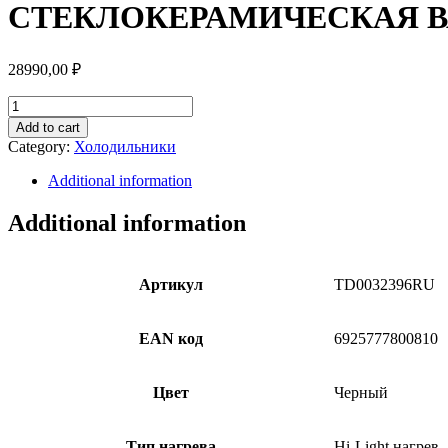
СТЕКЛОКЕРАМИЧЕСКАЯ ВА
28990,00
₽
СТЕКЛОКЕРАМИЧЕСКАЯ
ВАРОЧНАЯ
Add to cart
ПОВЕРХНОСТЬ
Category:
Холодильники
AKIRA
TCU-
Additional information
C64UOS
quantity
Additional information
Артикул
TD0032396RU
EAN код
6925777800810
Цвет
Черный
Тип нагрева
Hi-Light нагрев