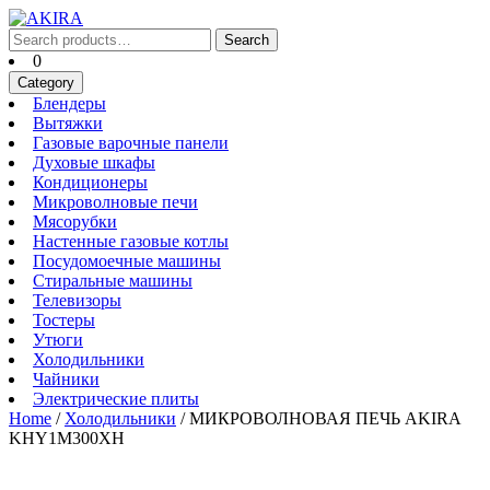
Skip
to
Search
Search
content
for:
Cart
0
Skip
Category
to
Блендеры
Блендеры
content
Вытяжки
Вытяжки
Газовые
Газовые варочные панели
Духовые
варочные
Духовые шкафы
Кондиционеры
шкафы
панели
Кондиционеры
Микроволновые
Микроволновые печи
Мясорубки
печи
Мясорубки
Настенные
Настенные газовые котлы
Посудомоечные
газовые
Посудомоечные машины
Стиральные
машины
котлы
Стиральные машины
Телевизоры
машины
Телевизоры
Тостеры
Тостеры
Утюги
Утюги
Холодильники
Холодильники
Чайники
Чайники
Электрические
Электрические плиты
плиты
Home
/
Холодильники
/ МИКРОВОЛНОВАЯ ПЕЧЬ AKIRA
KHY1M300XH