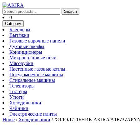
Skip
to
Search
Search
content
for:
Cart
0
Skip
Category
to
Блендеры
Блендеры
content
Вытяжки
Вытяжки
Газовые
Газовые варочные панели
Духовые
варочные
Духовые шкафы
Кондиционеры
шкафы
панели
Кондиционеры
Микроволновые
Микроволновые печи
Мясорубки
печи
Мясорубки
Настенные
Настенные газовые котлы
Посудомоечные
газовые
Посудомоечные машины
Стиральные
машины
котлы
Стиральные машины
Телевизоры
машины
Телевизоры
Тостеры
Тостеры
Утюги
Утюги
Холодильники
Холодильники
Чайники
Чайники
Электрические
Электрические плиты
плиты
Home
/
Холодильники
/ ХОЛОДИЛЬНИК AKIRA A1F737APY