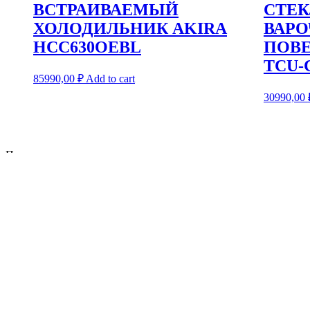
ВСТРАИВАЕМЫЙ
СТЕ
ХОЛОДИЛЬНИК AKIRA
ВАР
HCC630OEBL
ПОВЕ
TCU-
85990,00
₽
Add to cart
30990,00
Поиск
Поиск
Новости
Известный бренд снова на Российском рынке
Благодарим вас за выбор AKIRA!
С момента запуска бренда бытовой электроники AKIRA в 1994 
Мы будем продолжать упорно трудиться, чтобы предложить ва