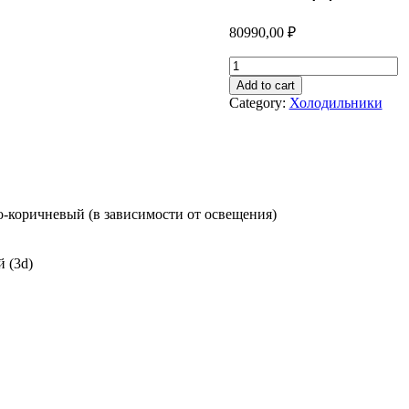
80990,00
₽
ХОЛОДИЛЬНИК
AKIRA
Add to cart
A1F737APYN
Category:
Холодильники
quantity
о-коричневый (в зависимости от освещения)
 (3d)