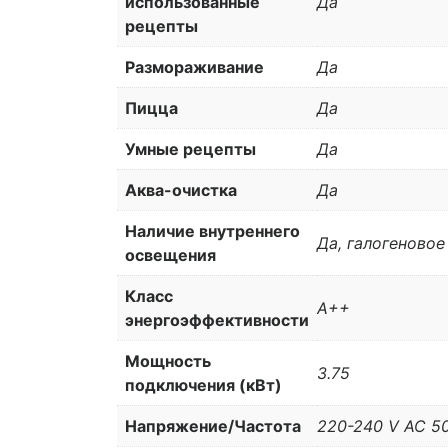
использованные
Да
рецепты
Размораживание
Да
Пицца
Да
Умные рецепты
Да
Аква-очистка
Да
Наличие внутреннего
Да, галогеновое
освещения
Класс
A++
энергоэффективности
Мощность
3.75
подключения (кВт)
Напряжение/Частота
220-240 V AC 5