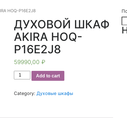
IRA HOQ-P16E2J8
П
ДУХОВОЙ ШКАФ
AKIRA HOQ-
P16E2J8
59990,00
₽
ДУХОВОЙ
Add to cart
ШКАФ
AKIRA
Category:
Духовые шкафы
HOQ-
P16E2J8
quantity