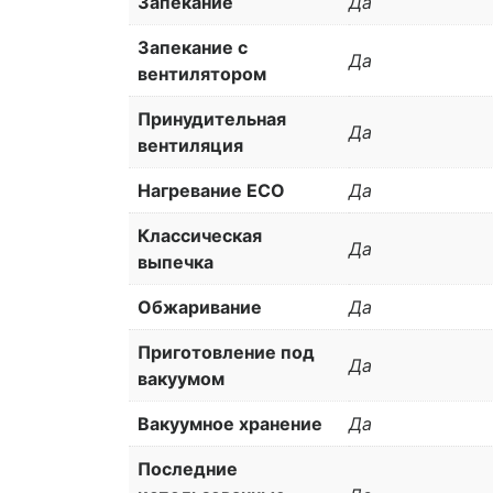
Запекание
Да
Запекание с
Да
вентилятором
Принудительная
Да
вентиляция
Нагревание ECO
Да
Классическая
Да
выпечка
Обжаривание
Да
Приготовление под
Да
вакуумом
Вакуумное хранение
Да
Последние