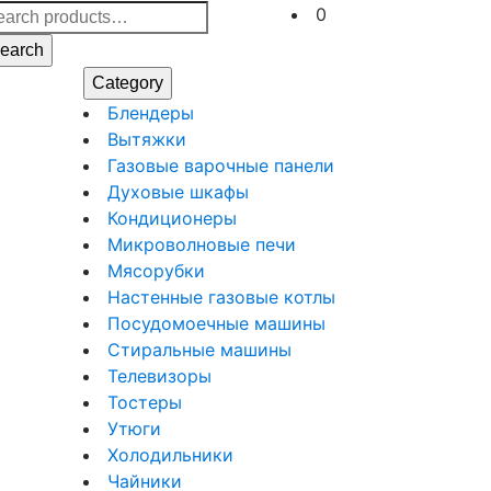
arch
Cart
0
:
earch
Category
Блендеры
Блендеры
Вытяжки
Вытяжки
Газовые
Газовые варочные панели
Духовые
варочные
Духовые шкафы
Кондиционеры
шкафы
панели
Кондиционеры
Микроволновые
Микроволновые печи
Мясорубки
печи
Мясорубки
Настенные
Настенные газовые котлы
Посудомоечные
газовые
Посудомоечные машины
Стиральные
машины
котлы
Стиральные машины
Телевизоры
машины
Телевизоры
Тостеры
Тостеры
Утюги
Утюги
Холодильники
Холодильники
Чайники
Чайники