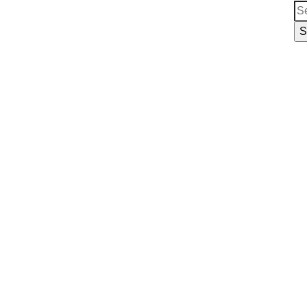
Se
for
S