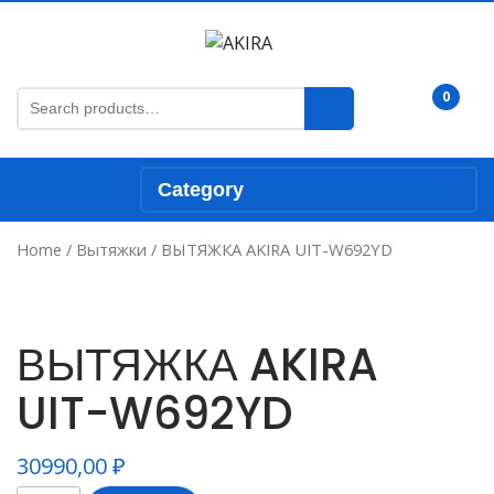
Skip
to
content
Skip
Search
0
Cart
to
for:
content
Category
Home
/
Вытяжки
/ ВЫТЯЖКА AKIRA UIT-W692YD
ВЫТЯЖКА AKIRA
UIT-W692YD
30990,00
₽