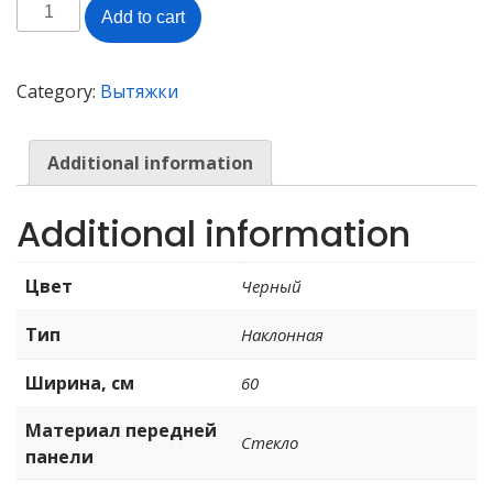
ВЫТЯЖКА
Add to cart
AKIRA
UIT-
W692YD
Category:
Вытяжки
quantity
Additional information
Additional information
Цвет
Черный
Тип
Наклонная
Ширина, см
60
Материал передней
Стекло
панели