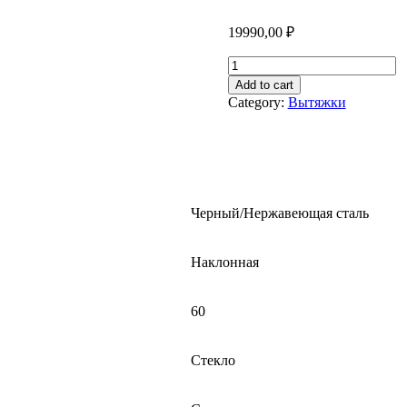
19990,00
₽
ВЫТЯЖКА
AKIRA
Add to cart
UIT-
Category:
Вытяжки
W672CP
quantity
Черный/Нержавеющая сталь
Наклонная
60
Стекло