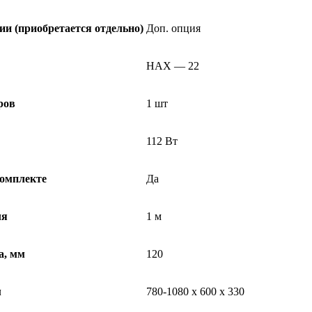
и (приобретается отдельно)
Доп. опция
HAX — 22
ров
1 шт
112 Вт
комплекте
Да
ля
1 м
а, мм
120
м
780-1080 х 600 х 330