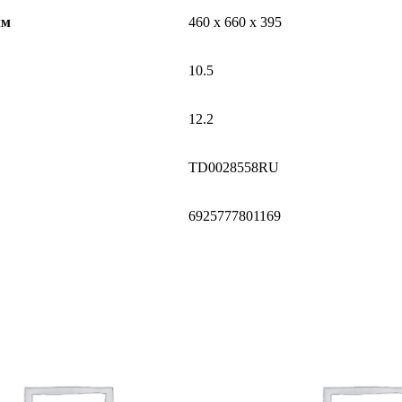
мм
460 х 660 х 395
10.5
12.2
TD0028558RU
6925777801169