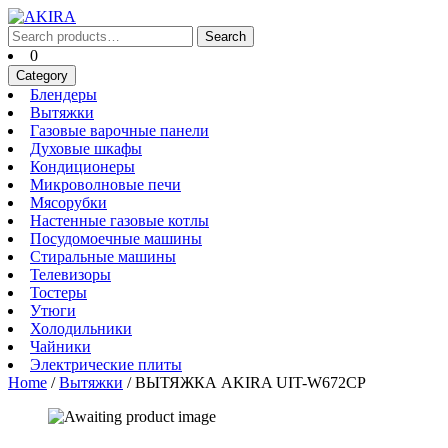
Skip
to
Search
Search
content
for:
Cart
0
Skip
Category
to
Блендеры
Блендеры
content
Вытяжки
Вытяжки
Газовые
Газовые варочные панели
Духовые
варочные
Духовые шкафы
Кондиционеры
шкафы
панели
Кондиционеры
Микроволновые
Микроволновые печи
Мясорубки
печи
Мясорубки
Настенные
Настенные газовые котлы
Посудомоечные
газовые
Посудомоечные машины
Стиральные
машины
котлы
Стиральные машины
Телевизоры
машины
Телевизоры
Тостеры
Тостеры
Утюги
Утюги
Холодильники
Холодильники
Чайники
Чайники
Электрические
Электрические плиты
плиты
Home
/
Вытяжки
/ ВЫТЯЖКА AKIRA UIT-W672CP