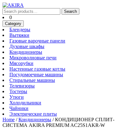
Skip
to
Search
Search
content
for:
Cart
0
Skip
Category
to
Блендеры
Блендеры
content
Вытяжки
Вытяжки
Газовые
Газовые варочные панели
Духовые
варочные
Духовые шкафы
Кондиционеры
шкафы
панели
Кондиционеры
Микроволновые
Микроволновые печи
Мясорубки
печи
Мясорубки
Настенные
Настенные газовые котлы
Посудомоечные
газовые
Посудомоечные машины
Стиральные
машины
котлы
Стиральные машины
Телевизоры
машины
Телевизоры
Тостеры
Тостеры
Утюги
Утюги
Холодильники
Холодильники
Чайники
Чайники
Электрические
Электрические плиты
плиты
Home
/
Кондиционеры
/ КОНДИЦИОНЕР СПЛИТ-
СИСТЕМА AKIRA PREMIUM AC25S1AKR-W