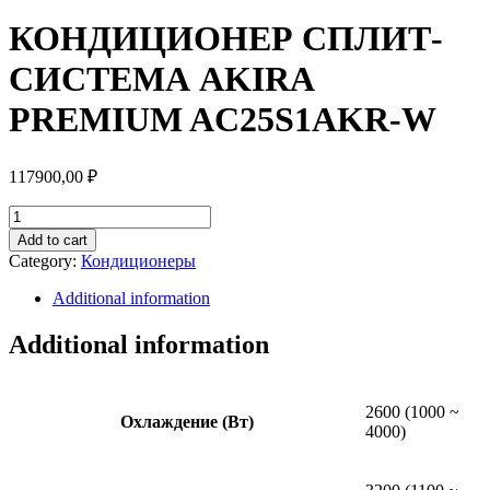
КОНДИЦИОНЕР СПЛИТ-
СИСТЕМА AKIRA
PREMIUM AC25S1AKR-W
117900,00
₽
КОНДИЦИОНЕР
СПЛИТ-
Add to cart
СИСТЕМА
Category:
Кондиционеры
AKIRA
PREMIUM
Additional information
AC25S1AKR-
W
Additional information
quantity
2600 (1000 ~
Охлаждение (Вт)
4000)