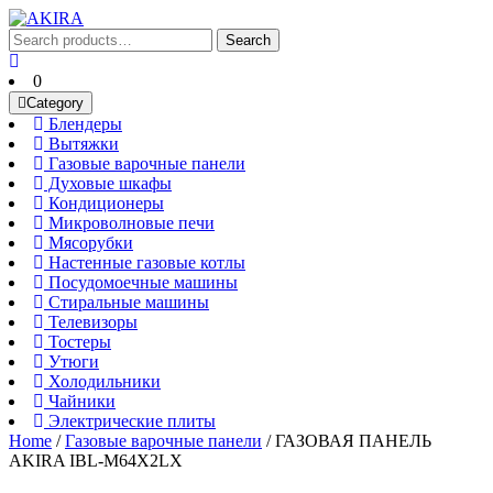
Skip
to
Search
Search
content
for:
Cart
Skip
0
to
Category
content
Блендеры
Блендеры
Вытяжки
Вытяжки
Газовые
Газовые варочные панели
Духовые
варочные
Духовые шкафы
Кондиционеры
шкафы
панели
Кондиционеры
Микроволновые
Микроволновые печи
Мясорубки
печи
Мясорубки
Настенные
Настенные газовые котлы
Посудомоечные
газовые
Посудомоечные машины
Стиральные
машины
котлы
Стиральные машины
Телевизоры
машины
Телевизоры
Тостеры
Тостеры
Утюги
Утюги
Холодильники
Холодильники
Чайники
Чайники
Электрические
Электрические плиты
плиты
Home
/
Газовые варочные панели
/ ГАЗОВАЯ ПАНЕЛЬ
AKIRA IBL-M64X2LX